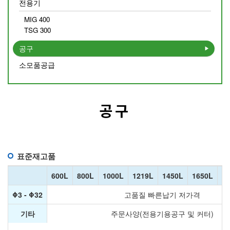
전용기
MIG 400
TSG 300
공구
소모품공급
공구
표준재고품
600L
800L
1000L
1219L
1450L
1650L
1
Φ3 - Φ32
고품질 빠른납기 저가격
기타
주문사양(전용기용공구 및 커터)